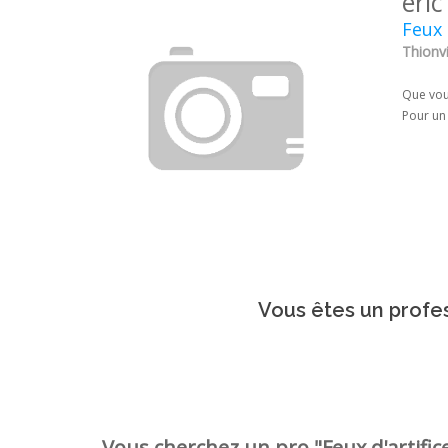
eri
Feux 
Thionvi
Que vous
Pour un 
Vous êtes un profes
Vous cherchez un pro "Feux d'artifice