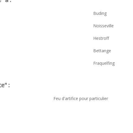
Buding
Noisseville
Hestroff
Bettange
Fraquelfing
e" :
Feu d'artifice pour particulier