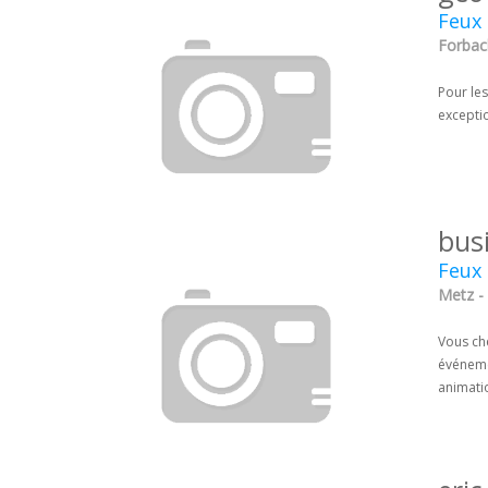
Feux 
Forbac
Pour les
exceptio
bus
Feux 
Metz -
Vous che
événemen
animati