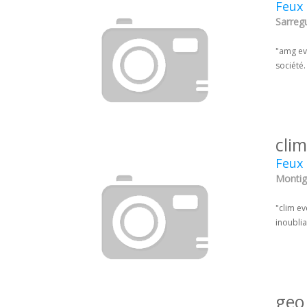
Feux 
Sarreg
"amg evè
société.
cli
Feux 
Montig
"clim ev
inoublia
geo