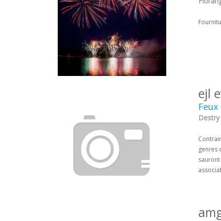
Florang
Fournitu
ejl
Feux 
Destry 
Contrair
genres d
sauront
associat
amg