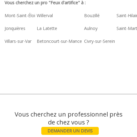
Vous cherchez un pro "Feux d'artifice" à :
Mont-Saint-Éloi
Willerval
Bouzillé
Saint-Hila
Jonquières
La Latette
Aulnoy
Saint-Mart
Villars-sur-Var
Betoncourt-sur-Mance
Civry-sur-Serein
Vous cherchez un professionnel près
DEMANDER UN DEVIS