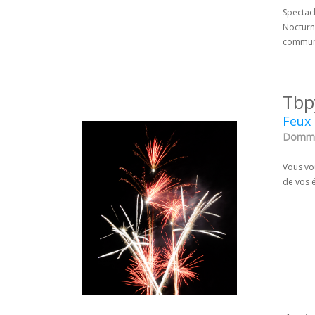
Spectacl
Nocturn
communes
Tbp
Feux 
Dommar
Vous vou
de vos é