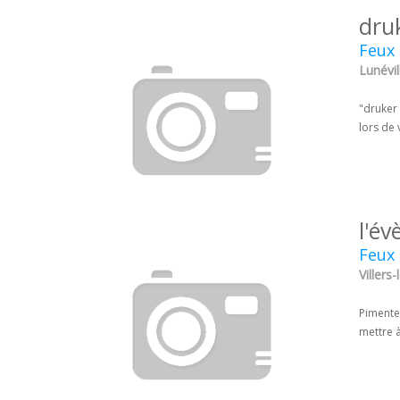
dru
Feux 
Lunévil
"druker 
lors de 
l'é
Feux 
Villers
Pimentez
mettre à