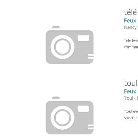
tél
Feux 
Nancy 
Télé Evè
commun.
toul
Feux 
Toul -
"toul ev
spectac