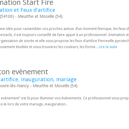
mation Start Fire
tion et Feux d'artifice
(54100) - Meurthe et Moselle (54)
e idée pour rassembler vos proches autour d’un moment féerique, les feux d’art
pectacle, il est toujours conseillé de faire appel à un professionnel. Animation s
rganisation de soirée et elle vous propose les feux d’artifice Pierreville pyrote
usement étudiée et vous trouverez les couleurs, les forme...
Lire la suite
ton evènement
'artifice, inauguration, mariage
uvre-lès-Nancy - Meurthe et Moselle (54)
evènement" est là pour illuminer vos événements. Ce professionnel vous propose
z-le lors de votre mariage, inauguration...