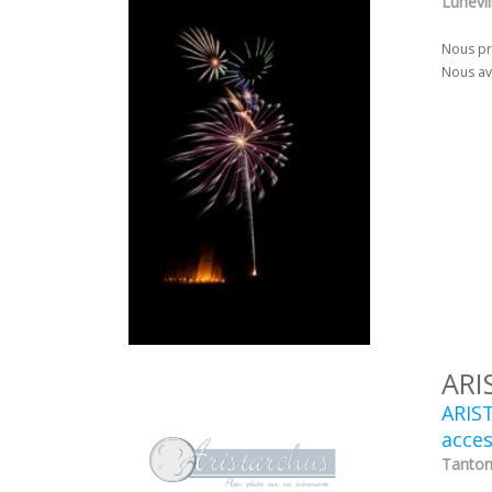
Lunévil
Nous pro
Nous av
ARI
ARIS
acces
Tantonv