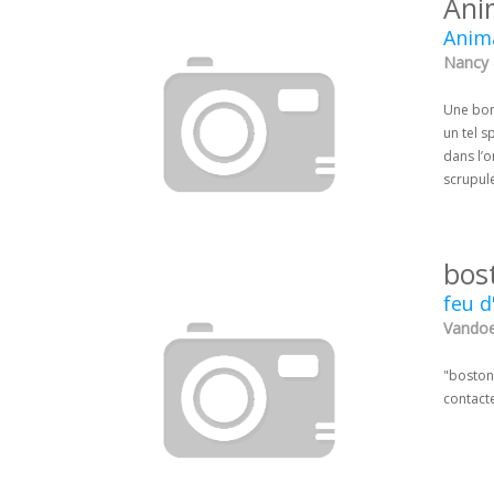
Ani
Anima
Nancy 
Une bonn
un tel s
dans l’o
scrupule
bos
feu d
Vandoe
"boston 
contacte