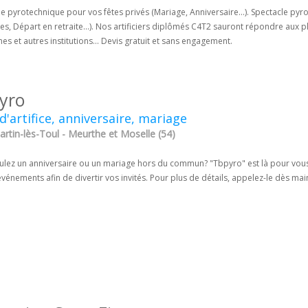
e pyrotechnique pour vos fêtes privés (Mariage, Anniversaire...). Spectacle pyr
es, Départ en retraite...). Nos artificiers diplômés C4T2 sauront répondre aux
 et autres institutions... Devis gratuit et sans engagement.
yro
d'artifice, anniversaire, mariage
tin-lès-Toul - Meurthe et Moselle (54)
lez un anniversaire ou un mariage hors du commun? "Tbpyro" est là pour vous of
vénements afin de divertir vos invités. Pour plus de détails, appelez-le dès mai