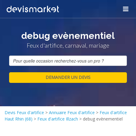
debug evènementiel
Feux d'artifice, carnaval, mariage
Devis Feux d'artifice
>
Annuaire Feux d'artifice
>
Feux d'artifice
Haut Rhin (68)
>
Feux d'artifice Illzach
>
debug evènementiel